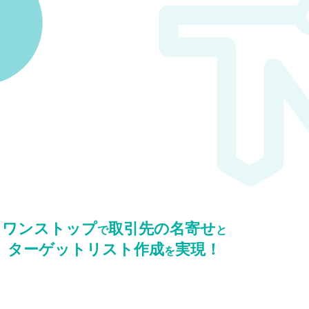
ワンストップ
取引先の名寄せ
で
と
ターゲットリスト
作成
実現！
を